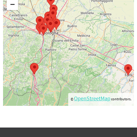
−
OpenStreetMap
©
contributors.