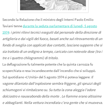
Secondo la Relazione che il ministro degli Interni Paolo Emilio
Taviani tenne
durante la seduta parlamentare di lunedì, 5 agosto
1974
:
i primi rilievi tecnici eseguiti dal personale della direzione di
artiglieria e dai vigili del fuoco, basati anche sul ritrovamento di un
fondo di sveglia con applicati due contatti, lasciano supporre che si
sia trattato di un ordigno a tempo, caricato con notevole dose (tra i
tre e i quattro chilogrammi) di tritolo.
La deflagrazione fu talmente potente che la quinta carrozza fu
scoperchiata e resa incandescente dall’incendio che si sviluppò.
Sul quotidiano «L’Unità» del 5 agosto 1974 si poteva leggere:
Il
vagone dilaniato dall’esplosione sembra friggere, gli spruzzi degli
schiumogeni vi rimbalzano su. Su tutta la zona aleggia l’odore
dolciastro e nauseabondo della morte . Le fiamme erano altissime
e abbaglianti. Nella vettura incendiata c’era gente che si muoveva.