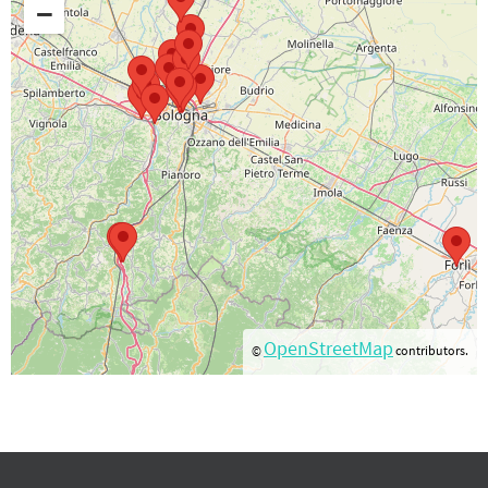
−
OpenStreetMap
©
contributors.