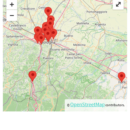
+
⤢
−
OpenStreetMap
©
contributors.