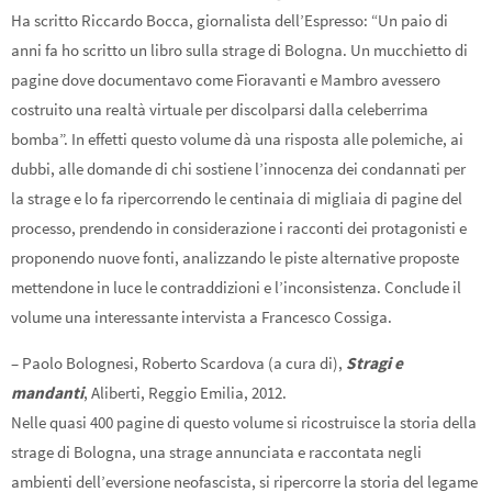
Ha scritto Riccardo Bocca, giornalista dell’Espresso: “Un paio di
anni fa ho scritto un libro sulla strage di Bologna. Un mucchietto di
pagine dove documentavo come Fioravanti e Mambro avessero
costruito una realtà virtuale per discolparsi dalla celeberrima
bomba”. In effetti questo volume dà una risposta alle polemiche, ai
dubbi, alle domande di chi sostiene l’innocenza dei condannati per
la strage e lo fa ripercorrendo le centinaia di migliaia di pagine del
processo, prendendo in considerazione i racconti dei protagonisti e
proponendo nuove fonti, analizzando le piste alternative proposte
mettendone in luce le contraddizioni e l’inconsistenza. Conclude il
volume una interessante intervista a Francesco Cossiga.
– Paolo Bolognesi, Roberto Scardova (a cura di),
Stragi e
mandanti
, Aliberti, Reggio Emilia, 2012.
Nelle quasi 400 pagine di questo volume si ricostruisce la storia della
strage di Bologna, una strage annunciata e raccontata negli
ambienti dell’eversione neofascista, si ripercorre la storia del legame