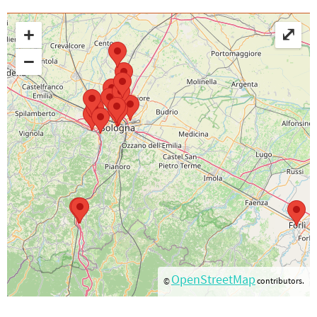
+
⤢
−
OpenStreetMap
©
contributors.