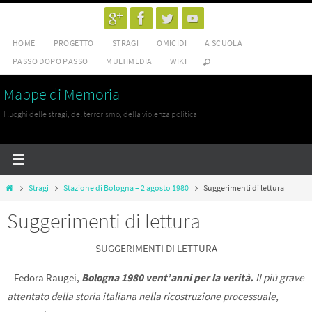
Salta
al
HOME
PROGETTO
STRAGI
OMICIDI
A SCUOLA
contenuto
PASSO DOPO PASSO
MULTIMEDIA
WIKI
Mappe di Memoria
I luoghi delle stragi, del terrorismo, della violenza politica
Home
Stragi
Stazione di Bologna – 2 agosto 1980
Suggerimenti di lettura
Suggerimenti di lettura
SUGGERIMENTI DI LETTURA
– Fedora Raugei,
Bologna 1980 vent’anni per la verità.
Il più grave
attentato della storia italiana nella ricostruzione processuale,