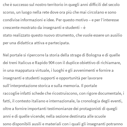
che è successo sul nostro territorio in quegli anni difficili del secolo
scorso, un luogo nella rete dove ora più che mai circolano e sono
condivise informazioni e idee. Per questo motivo – e per l’interesse
crescente mostrato da insegnanti e studenti – è
stato realizzato questo nuovo strumento, che vuole essere un ausilio
per una didattica attiva e partecipata.
Nel portale si ripercorre la storia della strage di Bologna e di quelle
dei treni Italicus e Rapido 904 con il duplice obiettivo di richiamare,
in una mappatura virtuale, i luoghi e gli avvenimenti e fornire a
insegnanti e studenti supporti e opportunità per lavorare
sull’interpretazione storica e sulla memoria. Il portale
raccoglie infatti schede che ricostruiscono, con rigore documentale, i
fatti, il contesto italiano e internazionale, la cronologia degli eventi,
oltre a fornire importanti testimonianze dei protagonisti di quegli
anni e di quelle vicende; nella sezione destinata alle scuole
sono disponibili ausili e materiali con i quali gli insegnanti potranno