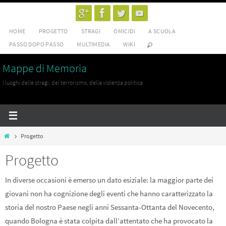
Salta
al
HOME
PROGETTO
STRAGI
OMICIDI
A SCUOLA
contenuto
PASSO DOPO PASSO
MULTIMEDIA
WIKI
Mappe di Memoria
I luoghi delle stragi, del terrorismo, della violenza politica
Home
Progetto
Progetto
In diverse occasioni è emerso un dato esiziale: la maggior parte dei
giovani non ha cognizione degli eventi che hanno caratterizzato la
storia del nostro Paese negli anni Sessanta-Ottanta del Novecento,
quando Bologna è stata colpita dall’attentato che ha provocato la