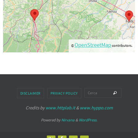
OpenStreetMap
©
contributors.
Cerca pe
Cerca
DISCLAIMER
PRIVACY POLICY
Credits by
www.httplab.it
&
www.hyppo.com
Powered by
Nirvana
&
WordPress.