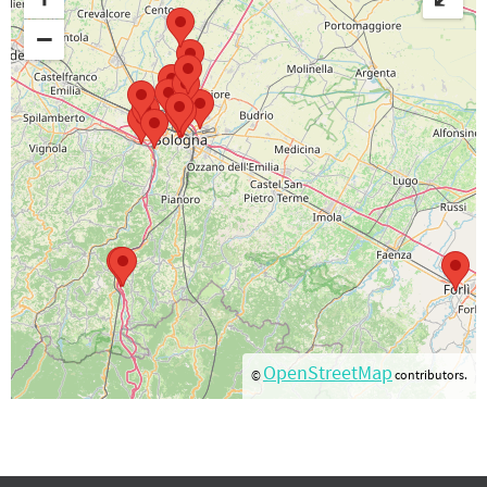
−
OpenStreetMap
©
contributors.