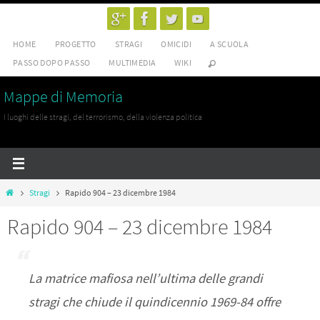
Salta
al
HOME
PROGETTO
STRAGI
OMICIDI
A SCUOLA
contenuto
PASSO DOPO PASSO
MULTIMEDIA
WIKI
Mappe di Memoria
I luoghi delle stragi, del terrorismo, della violenza politica
Home
Stragi
Rapido 904 – 23 dicembre 1984
Rapido 904 – 23 dicembre 1984
La matrice mafiosa nell’ultima delle grandi
stragi che chiude il quindicennio 1969-84 offre