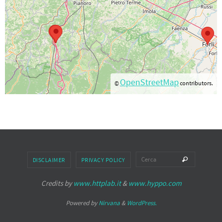
OpenStreetMap
©
contributors.
Cerca pe
Cerca
DISCLAIMER
PRIVACY POLICY
Credits by
www.httplab.it
&
www.hyppo.com
Powered by
Nirvana
&
WordPress.