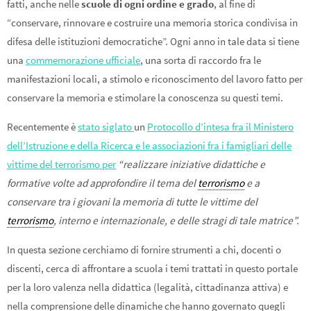
fatti, anche nelle
scuole di ogni ordine e grado
, al fine di
“conservare, rinnovare e costruire una memoria storica condivisa in
difesa delle istituzioni democratiche”. Ogni anno in tale data si tiene
una
commemorazione ufficiale
, una sorta di raccordo fra le
manifestazioni locali, a stimolo e riconoscimento del lavoro fatto per
conservare la memoria e stimolare la conoscenza su questi temi.
Recentemente è
stato siglato
un
Protocollo d’intesa fra il Ministero
dell’Istruzione e della Ricerca e le associazioni fra i famigliari delle
vittime del terrorismo per
“realizzare iniziative didattiche e
formative volte ad approfondire il tema del
terrorismo
e a
conservare tra i giovani la memoria di tutte le vittime del
terrorismo
, interno e internazionale, e delle stragi di tale matrice”.
In questa sezione cerchiamo di fornire strumenti a chi, docenti o
discenti, cerca di affrontare a scuola i temi trattati in questo portale
per la loro valenza nella didattica (legalità, cittadinanza attiva) e
nella comprensione delle dinamiche che hanno governato quegli