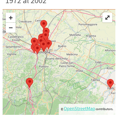
1972 al 2002
+
⤢
−
OpenStreetMap
©
contributors.