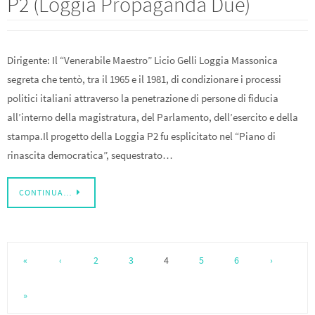
P2 (Loggia Propaganda Due)
Dirigente: Il “Venerabile Maestro” Licio Gelli Loggia Massonica
segreta che tentò, tra il 1965 e il 1981, di condizionare i processi
politici italiani attraverso la penetrazione di persone di fiducia
all’interno della magistratura, del Parlamento, dell’esercito e della
stampa.Il progetto della Loggia P2 fu esplicitato nel “Piano di
rinascita democratica”, sequestrato…
CONTINUA…
«
‹
2
3
4
5
6
›
»