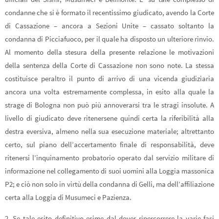
condanne che si è formato il recentissimo giudicato, avendo la Corte
di Cassazione – ancora a Sezioni Unite – cassato soltanto la
condanna di Picciafuoco, per il quale ha disposto un ulteriore rinvio.
Al momento della stesura della presente relazione le motivazioni
della sentenza della Corte di Cassazione non sono note. La stessa
costituisce peraltro il punto di arrivo di una vicenda giudiziaria
ancora una volta estremamente complessa, in esito alla quale la
strage di Bologna non può più annoverarsi tra le stragi insolute. A
livello di giudicato deve ritenersene quindi certa la riferibilità alla
destra eversiva, almeno nella sua esecuzione materiale; altrettanto
certo, sul piano dell’accertamento finale di responsabilità, deve
ritenersi l’inquinamento probatorio operato dal servizio militare di
informazione nel collegamento di suoi uomini alla Loggia massonica
P2; e ciò non solo in virtù della condanna di Gelli, ma dell’affiliazione
certa alla Loggia di Musumeci e Pazienza.
2. Se tale esito definitivo esime dal dover ripercorrere la varie fasi