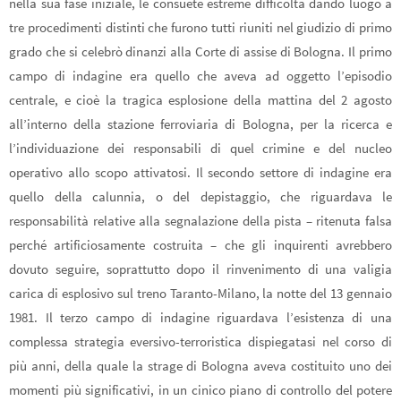
nella sua fase iniziale, le consuete estreme difficoltà dando luogo a
tre procedimenti distinti che furono tutti riuniti nel giudizio di primo
grado che si celebrò dinanzi alla Corte di assise di Bologna. Il primo
campo di indagine era quello che aveva ad oggetto l’episodio
centrale, e cioè la tragica esplosione della mattina del 2 agosto
all’interno della stazione ferroviaria di Bologna, per la ricerca e
l’individuazione dei responsabili di quel crimine e del nucleo
operativo allo scopo attivatosi. Il secondo settore di indagine era
quello della calunnia, o del depistaggio, che riguardava le
responsabilità relative alla segnalazione della pista – ritenuta falsa
perché artificiosamente costruita – che gli inquirenti avrebbero
dovuto seguire, soprattutto dopo il rinvenimento di una valigia
carica di esplosivo sul treno Taranto-Milano, la notte del 13 gennaio
1981. Il terzo campo di indagine riguardava l’esistenza di una
complessa strategia eversivo-terroristica dispiegatasi nel corso di
più anni, della quale la strage di Bologna aveva costituito uno dei
momenti più significativi, in un cinico piano di controllo del potere