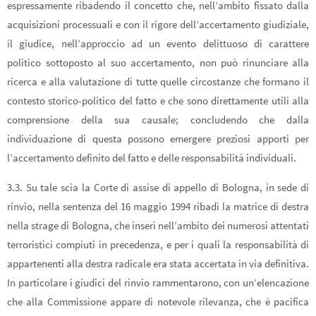
espressamente ribadendo il concetto che, nell’ambito fissato dalla
acquisizioni processuali e con il rigore dell’accertamento giudiziale,
il giudice, nell’approccio ad un evento delittuoso di carattere
politico sottoposto al suo accertamento, non può rinunciare alla
ricerca e alla valutazione di tutte quelle circostanze che formano il
contesto storico-politico del fatto e che sono direttamente utili alla
comprensione della sua causale; concludendo che dalla
individuazione di questa possono emergere preziosi apporti per
l’accertamento definito del fatto e delle responsabilità individuali.
3.3. Su tale scia la Corte di assise di appello di Bologna, in sede di
rinvio, nella sentenza del 16 maggio 1994 ribadì la matrice di destra
nella strage di Bologna, che inserì nell’ambito dei numerosi attentati
terroristici compiuti in precedenza, e per i quali la responsabilità di
appartenenti alla destra radicale era stata accertata in via definitiva.
In particolare i giudici del rinvio rammentarono, con un’elencazione
che alla Commissione appare di notevole rilevanza, che è pacifica