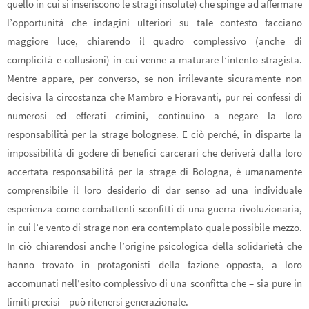
quello in cui si inseriscono le stragi insolute) che spinge ad affermare
l’opportunità che indagini ulteriori su tale contesto facciano
maggiore luce, chiarendo il quadro complessivo (anche di
complicità e collusioni) in cui venne a maturare l’intento stragista.
Mentre appare, per converso, se non irrilevante sicuramente non
decisiva la circostanza che Mambro e Fioravanti, pur rei confessi di
numerosi ed efferati crimini, continuino a negare la loro
responsabilità per la strage bolognese. E ciò perché, in disparte la
impossibilità di godere di benefici carcerari che deriverà dalla loro
accertata responsabilità per la strage di Bologna, è umanamente
comprensibile il loro desiderio di dar senso ad una individuale
esperienza come combattenti sconfitti di una guerra rivoluzionaria,
in cui l’e vento di strage non era contemplato quale possibile mezzo.
In ciò chiarendosi anche l’origine psicologica della solidarietà che
hanno trovato in protagonisti della fazione opposta, a loro
accomunati nell’esito complessivo di una sconfitta che – sia pure in
limiti precisi – può ritenersi generazionale.