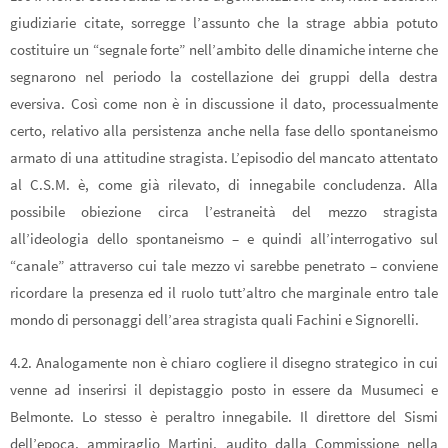
giudiziarie citate, sorregge l’assunto che la strage abbia potuto
costituire un “segnale forte” nell’ambito delle dinamiche interne che
segnarono nel periodo la costellazione dei gruppi della destra
eversiva. Così come non è in discussione il dato, processualmente
certo, relativo alla persistenza anche nella fase dello spontaneismo
armato di una attitudine stragista. L’episodio del mancato attentato
al C.S.M. è, come già rilevato, di innegabile concludenza. Alla
possibile obiezione circa l’estraneità del mezzo stragista
all’ideologia dello spontaneismo – e quindi all’interrogativo sul
“canale” attraverso cui tale mezzo vi sarebbe penetrato – conviene
ricordare la presenza ed il ruolo tutt’altro che marginale entro tale
mondo di personaggi dell’area stragista quali Fachini e Signorelli.
4.2. Analogamente non è chiaro cogliere il disegno strategico in cui
venne ad inserirsi il depistaggio posto in essere da Musumeci e
Belmonte. Lo stesso è peraltro innegabile. Il direttore del Sismi
dell’epoca, ammiraglio Martini, audito dalla Commissione nella