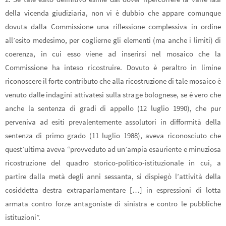
della vicenda giudiziaria, non vi è dubbio che appare comunque
dovuta dalla Commissione una riflessione complessiva in ordine
all’esito medesimo, per coglierne gli elementi (ma anche i limiti) di
coerenza, in cui esso viene ad inserirsi nel mosaico che la
Commissione ha inteso ricostruire. Dovuto è peraltro in limine
riconoscere il forte contributo che alla ricostruzione di tale mosaico è
venuto dalle indagini attivatesi sulla strage bolognese, se è vero che
anche la sentenza di gradi di appello (12 luglio 1990), che pur
perveniva ad esiti prevalentemente assolutori in difformità della
sentenza di primo grado (11 luglio 1988), aveva riconosciuto che
quest’ultima aveva “provveduto ad un’ampia esauriente e minuziosa
ricostruzione del quadro storico-politico-istituzionale in cui, a
partire dalla metà degli anni sessanta, si dispiegò l’attività della
cosiddetta destra extraparlamentare […] in espressioni di lotta
armata contro forze antagoniste di sinistra e contro le pubbliche
istituzioni”.