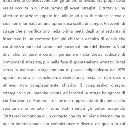
inizialmente coincidevano con gli ambiti di invisibilità propri della
realtà occulta in cui maturarono gli eventi stragisti. E tuttavia una
ulteriore notazione appare ineludibile ad una riflessione serena e
cioè non informata ad una aprioristica scelta di campo. Gli eventi di
strage che si verificarono nella prima metà degli anni settanta si
inserivano in un contesto ben più chiaro e definito di quello che
caratterizzò poi la situazione nel paese sul finire del decennio. Vuol
dirsi che, se pure è certo il permanere nella destra radicale di
componenti stragiste, pur nella fase di spontaneismo armato (in tal
senso la mancata strage romana di piazza Indipendenza del 1979
appare dotata di concludenza esemplare), resta se non oscuro
almeno non completamente chiarito il complessivo disegno
strategico in cui sarebbe venuta ad inserirsi la strage bolognese di
cui Fioravanti e Mambro – e cioè due rappresentanti di punta dello
spontaneismo armato – sono stati ritenuti gli autori materiali.
Trattavasi comunque di un contesto che sia sul piano interno che su
quello internazionale era completamente diverso da quello in cui