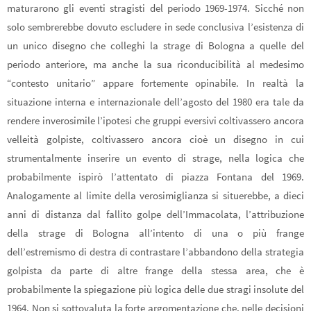
maturarono gli eventi stragisti del periodo 1969-1974. Sicché non
solo sembrerebbe dovuto escludere in sede conclusiva l’esistenza di
un unico disegno che colleghi la strage di Bologna a quelle del
periodo anteriore, ma anche la sua riconducibilità al medesimo
“contesto unitario” appare fortemente opinabile. In realtà la
situazione interna e internazionale dell’agosto del 1980 era tale da
rendere inverosimile l’ipotesi che gruppi eversivi coltivassero ancora
velleità golpiste, coltivassero ancora cioè un disegno in cui
strumentalmente inserire un evento di strage, nella logica che
probabilmente ispirò l’attentato di piazza Fontana del 1969.
Analogamente al limite della verosimiglianza si situerebbe, a dieci
anni di distanza dal fallito golpe dell’Immacolata, l’attribuzione
della strage di Bologna all’intento di una o più frange
dell’estremismo di destra di contrastare l’abbandono della strategia
golpista da parte di altre frange della stessa area, che è
probabilmente la spiegazione più logica delle due stragi insolute del
1964. Non si sottovaluta la forte argomentazione che, nelle decisioni