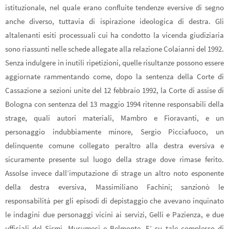
istituzionale, nel quale erano confluite tendenze eversive di segno
anche diverso, tuttavia di ispirazione ideologica di destra. Gli
altalenanti esiti processuali cui ha condotto la vicenda giudiziaria
sono riassunti nelle schede allegate alla relazione Colaianni del 1992.
Senza indulgere in inutili ripetizioni, quelle risultanze possono essere
aggiornate rammentando come, dopo la sentenza della Corte di
Cassazione a sezioni unite del 12 febbraio 1992, la Corte di assise di
Bologna con sentenza del 13 maggio 1994 ritenne responsabili della
strage, quali autori materiali, Mambro e Fioravanti, e un
personaggio indubbiamente minore, Sergio Picciafuoco, un
delinquente comune collegato peraltro alla destra eversiva e
sicuramente presente sul luogo della strage dove rimase ferito.
Assolse invece dall’imputazione di strage un altro noto esponente
della destra eversiva, Massimiliano Fachini; sanzionò le
responsabilità per gli episodi di depistaggio che avevano inquinato
le indagini due personaggi vicini ai servizi, Gelli e Pazienza, e due
ufficiali del Sismi, Musumeci e Belmonte. E’ su tale complesso di