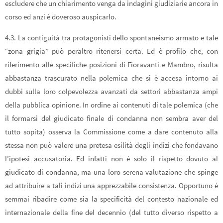
escludere che un chiarimento venga da indagini giudiziarie ancora in
corso ed anzi è doveroso auspicarlo.
4.3. La contiguità tra protagonisti dello spontaneismo armato e tale
“zona grigia” può peraltro ritenersi certa. Ed è profilo che, con
riferimento alle specifiche posizioni di Fioravanti e Mambro, risulta
abbastanza trascurato nella polemica che si è accesa intorno ai
dubbi sulla loro colpevolezza avanzati da settori abbastanza ampi
della pubblica opinione. In ordine ai contenuti di tale polemica (che
il formarsi del giudicato finale di condanna non sembra aver del
tutto sopita) osserva la Commissione come a dare contenuto alla
stessa non può valere una pretesa esilità degli indizi che fondavano
l’ipotesi accusatoria. Ed infatti non è solo il rispetto dovuto al
giudicato di condanna, ma una loro serena valutazione che spinge
ad attribuire a tali indizi una apprezzabile consistenza. Opportuno è
semmai ribadire come sia la specificità del contesto nazionale ed
internazionale della fine del decennio (del tutto diverso rispetto a