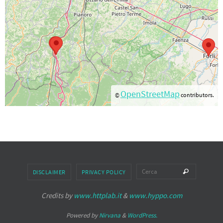
OpenStreetMap
©
contributors.
Cerca pe
Cerca
DISCLAIMER
PRIVACY POLICY
Credits by
www.httplab.it
&
www.hyppo.com
Powered by
Nirvana
&
WordPress.