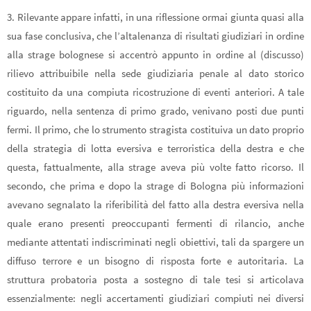
3. Rilevante appare infatti, in una riflessione ormai giunta quasi alla
sua fase conclusiva, che l’altalenanza di risultati giudiziari in ordine
alla strage bolognese si accentrò appunto in ordine al (discusso)
rilievo attribuibile nella sede giudiziaria penale al dato storico
costituito da una compiuta ricostruzione di eventi anteriori. A tale
riguardo, nella sentenza di primo grado, venivano posti due punti
fermi. Il primo, che lo strumento stragista costituiva un dato proprio
della strategia di lotta eversiva e terroristica della destra e che
questa, fattualmente, alla strage aveva più volte fatto ricorso. Il
secondo, che prima e dopo la strage di Bologna più informazioni
avevano segnalato la riferibilità del fatto alla destra eversiva nella
quale erano presenti preoccupanti fermenti di rilancio, anche
mediante attentati indiscriminati negli obiettivi, tali da spargere un
diffuso terrore e un bisogno di risposta forte e autoritaria. La
struttura probatoria posta a sostegno di tale tesi si articolava
essenzialmente: negli accertamenti giudiziari compiuti nei diversi