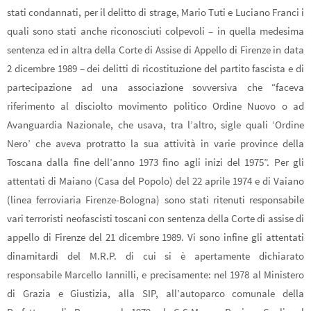
stati condannati, per il delitto di strage, Mario Tuti e Luciano Franci i
quali sono stati anche riconosciuti colpevoli – in quella medesima
sentenza ed in altra della Corte di Assise di Appello di Firenze in data
2 dicembre 1989 – dei delitti di ricostituzione del partito fascista e di
partecipazione ad una associazione sovversiva che “faceva
riferimento al disciolto movimento politico Ordine Nuovo o ad
Avanguardia Nazionale, che usava, tra l’altro, sigle quali ‘Ordine
Nero’ che aveva protratto la sua attività in varie province della
Toscana dalla fine dell’anno 1973 fino agli inizi del 1975”. Per gli
attentati di Maiano (Casa del Popolo) del 22 aprile 1974 e di Vaiano
(linea ferroviaria Firenze-Bologna) sono stati ritenuti responsabile
vari terroristi neofascisti toscani con sentenza della Corte di assise di
appello di Firenze del 21 dicembre 1989. Vi sono infine gli attentati
dinamitardi del M.R.P. di cui si è apertamente dichiarato
responsabile Marcello Iannilli, e precisamente: nel 1978 al Ministero
di Grazia e Giustizia, alla SIP, all’autoparco comunale della