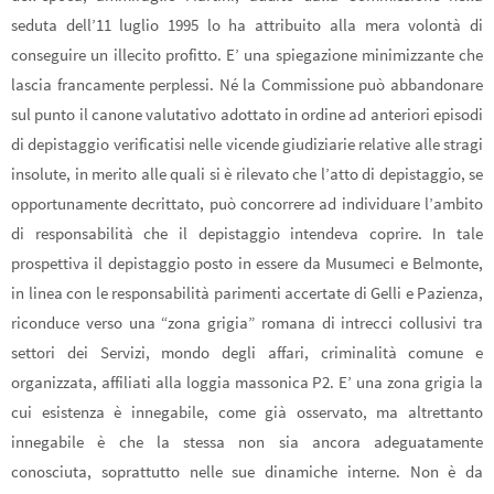
seduta dell’11 luglio 1995 lo ha attribuito alla mera volontà di
conseguire un illecito profitto. E’ una spiegazione minimizzante che
lascia francamente perplessi. Né la Commissione può abbandonare
sul punto il canone valutativo adottato in ordine ad anteriori episodi
di depistaggio verificatisi nelle vicende giudiziarie relative alle stragi
insolute, in merito alle quali si è rilevato che l’atto di depistaggio, se
opportunamente decrittato, può concorrere ad individuare l’ambito
di responsabilità che il depistaggio intendeva coprire. In tale
prospettiva il depistaggio posto in essere da Musumeci e Belmonte,
in linea con le responsabilità parimenti accertate di Gelli e Pazienza,
riconduce verso una “zona grigia” romana di intrecci collusivi tra
settori dei Servizi, mondo degli affari, criminalità comune e
organizzata, affiliati alla loggia massonica P2. E’ una zona grigia la
cui esistenza è innegabile, come già osservato, ma altrettanto
innegabile è che la stessa non sia ancora adeguatamente
conosciuta, soprattutto nelle sue dinamiche interne. Non è da