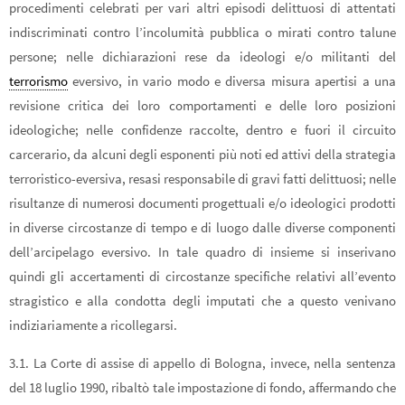
procedimenti celebrati per vari altri episodi delittuosi di attentati
indiscriminati contro l’incolumità pubblica o mirati contro talune
persone; nelle dichiarazioni rese da ideologi e/o militanti del
terrorismo
eversivo, in vario modo e diversa misura apertisi a una
revisione critica dei loro comportamenti e delle loro posizioni
ideologiche; nelle confidenze raccolte, dentro e fuori il circuito
carcerario, da alcuni degli esponenti più noti ed attivi della strategia
terroristico-eversiva, resasi responsabile di gravi fatti delittuosi; nelle
risultanze di numerosi documenti progettuali e/o ideologici prodotti
in diverse circostanze di tempo e di luogo dalle diverse componenti
dell’arcipelago eversivo. In tale quadro di insieme si inserivano
quindi gli accertamenti di circostanze specifiche relativi all’evento
stragistico e alla condotta degli imputati che a questo venivano
indiziariamente a ricollegarsi.
3.1. La Corte di assise di appello di Bologna, invece, nella sentenza
del 18 luglio 1990, ribaltò tale impostazione di fondo, affermando che