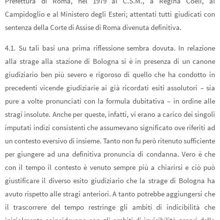
Prefettura di Roma, nel 1979 al C.S.M., a Regina Coeli, al
Campidoglio e al Ministero degli Esteri; attentati tutti giudicati con
sentenza della Corte di Assise di Roma divenuta definitiva.
4.1. Su tali basi una prima riflessione sembra dovuta. In relazione
alla strage alla stazione di Bologna si è in presenza di un canone
giudiziario ben più severo e rigoroso di quello che ha condotto in
precedenti vicende giudiziarie ai già ricordati esiti assolutori – sia
pure a volte pronunciati con la formula dubitativa – in ordine alle
stragi insolute. Anche per queste, infatti, vi erano a carico dei singoli
imputati indizi consistenti che assumevano significato ove riferiti ad
un contesto eversivo di insieme. Tanto non fu però ritenuto sufficiente
per giungere ad una definitiva pronuncia di condanna. Vero è che
con il tempo il contesto è venuto sempre più a chiarirsi e ciò può
giustificare il diverso esito giudiziario che la strage di Bologna ha
avuto rispetto alle stragi anteriori. A tanto potrebbe aggiungersi che
il trascorrere del tempo restringe gli ambiti di indicibilità che