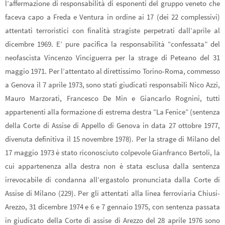
l’affermazione di responsabilità di esponenti del gruppo veneto che
faceva capo a Freda e Ventura in ordine ai 17 (dei 22 complessivi)
attentati terroristici con finalità stragiste perpetrati dall’aprile al
dicembre 1969. E’ pure pacifica la responsabilità “confessata” del
neofascista Vincenzo Vinciguerra per la strage di Peteano del 31
maggio 1971. Per l’attentato al direttissimo Torino-Roma, commesso
a Genova il 7 aprile 1973, sono stati giudicati responsabili Nico Azzi,
Mauro Marzorati, Francesco De Min e Giancarlo Rognini, tutti
appartenenti alla formazione di estrema destra “La Fenice” (sentenza
della Corte di Assise di Appello di Genova in data 27 ottobre 1977,
divenuta definitiva il 15 novembre 1978). Per la strage di Milano del
17 maggio 1973 è stato riconosciuto colpevole Gianfranco Bertoli, la
cui appartenenza alla destra non è stata esclusa dalla sentenza
irrevocabile di condanna all’ergastolo pronunciata dalla Corte di
Assise di Milano (229). Per gli attentati alla linea ferroviaria Chiusi-
Arezzo, 31 dicembre 1974 e 6 e 7 gennaio 1975, con sentenza passata
in giudicato della Corte di assise di Arezzo del 28 aprile 1976 sono