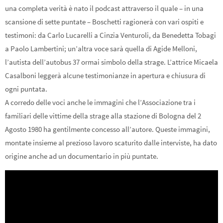
una completa verità è nato il podcast attraverso il quale – in una
scansione di sette puntate – Boschetti ragionerà con vari ospiti e
testimoni: da Carlo Lucarelli a Cinzia Venturoli, da Benedetta Tobagi
a Paolo Lambertini; un’altra voce sarà quella di Agide Melloni,
l’autista dell’autobus 37 ormai simbolo della strage. L’attrice Micaela
Casalboni leggerà alcune testimonianze in apertura e chiusura di
ogni puntata.
A corredo delle voci anche le immagini che l’Associazione tra i
familiari delle vittime della strage alla stazione di Bologna del 2
Agosto 1980 ha gentilmente concesso all’autore. Queste immagini,
montate insieme al prezioso lavoro scaturito dalle interviste, ha dato
origine anche ad un documentario in più puntate.