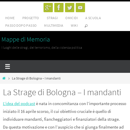
Salta
al
HOME
PROGETTO
STRAGI
OMICIDI
A SCUOLA
contenuto
PASSO DOPO PASSO
MULTIMEDIA
WIKI
Mappe di Memoria
I luoghi delle stragi, del terrorismo, della violenza politica
Home
La Strage di Bologna – I mandanti
La Strage di Bologna – I mandanti
L’idea del podcast
è nata in concomitanza con l’importante processo
iniziato il 16 aprile scorso, il cui obiettivo cruciale è quello di
individuare mandanti, fiancheggiatori e finanziatori della strage.
Da questa motivazione e con l’auspicio che si giunga finalmente ad